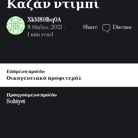
Καζάν ντιμπί
XkM89lbq0A
8 Μαΐου, 2021
Share
Discuss
1 min read
Post
Επόμενο προϊόν
navigation
Οικογενειακό προφιτερόλ
Προηγούμενο προϊόν
Sobiyet