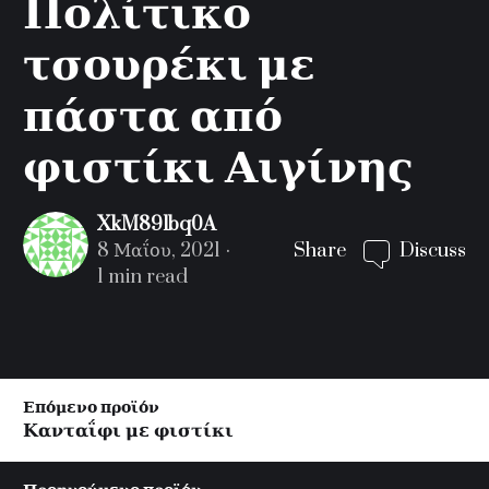
Πολίτικο
τσουρέκι με
πάστα από
φιστίκι Αιγίνης
XkM89lbq0A
8 Μαΐου, 2021
Share
Discuss
1 min read
Post
Επόμενο προϊόν
navigation
Κανταΐφι με φιστίκι